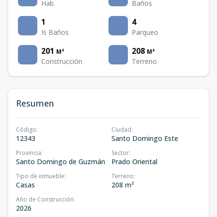
Hab.
Baños
1
4
½ Baños
Parqueo
201
208
M²
M²
Construcción
Terreno
Resumen
Código
:
Ciudad
:
12343
Santo Domingo Este
Provincia
:
Sector
:
Santo Domingo de Guzmán
Prado Oriental
Tipo de inmueble
:
Terreno
:
Casas
208 m²
Año de Construcción
:
2026