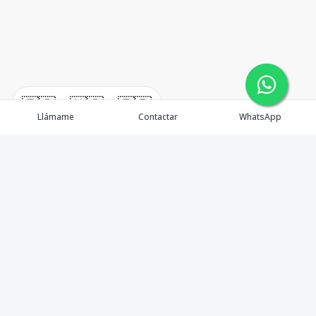
🇪🇸
🇺🇸
🇫🇷
Llámame
Contactar
WhatsApp
TuCasaRD es una empresa de gestión y asesoría en
bienes raíces en la Republica Dominicana, ubicada en la
Ciudad de Santo Domingo, D.N. Esta especializada en el
mercado inmobiliario de todo el país.