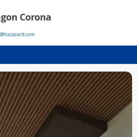
A - Tu Casa RD
agon Corona
@tucasard.com