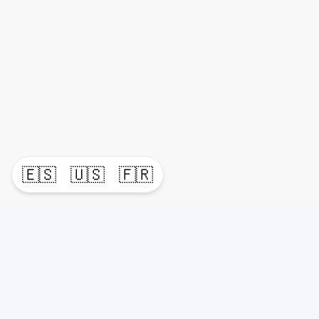
🇪🇸
🇺🇸
🇫🇷