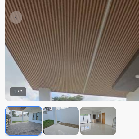
1
/
3