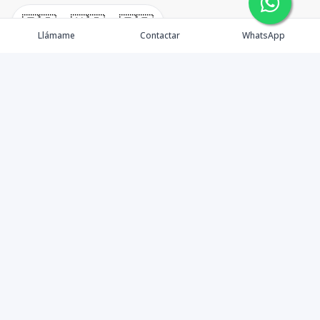
🇪🇸
🇺🇸
🇫🇷
Llámame
Contactar
WhatsApp
TuCasaRD es una empresa de gestión y asesoría en
bienes raíces en la Republica Dominicana, ubicada en la
Ciudad de Santo Domingo, D.N. Esta especializada en el
mercado inmobiliario de todo el país.
Contáctanos
8095626884
info@tucasard.com