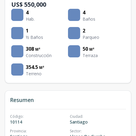
US$ 550,000
4
4
Hab.
Baños
1
2
½ Baños
Parqueo
308
50
M²
M²
Construcción
Terraza
354.5
M²
Terreno
Resumen
Código
:
Ciudad
:
10114
Santiago
Provincia
:
Sector
: