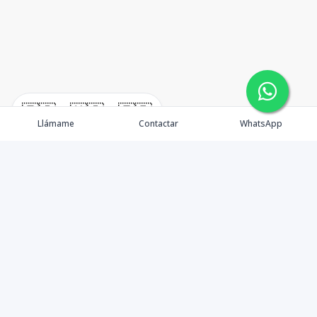
🇪🇸
🇺🇸
🇫🇷
Llámame
Contactar
WhatsApp
TuCasaRD es una empresa de gestión y asesoría en
bienes raíces en la Republica Dominicana, ubicada en la
Ciudad de Santo Domingo, D.N. Esta especializada en el
mercado inmobiliario de todo el país.