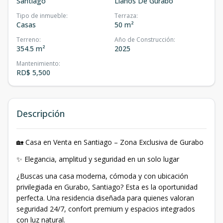
Santiago
Llanos De Gurabo
Tipo de inmueble
:
Terraza
:
Casas
50 m²
Terreno
:
Año de Construcción
:
354.5 m²
2025
Mantenimiento
:
RD$ 5,500
Descripción
🏡 Casa en Venta en Santiago – Zona Exclusiva de Gurabo
✨ Elegancia, amplitud y seguridad en un solo lugar
¿Buscas una casa moderna, cómoda y con ubicación
privilegiada en Gurabo, Santiago? Esta es la oportunidad
perfecta. Una residencia diseñada para quienes valoran
seguridad 24/7, confort premium y espacios integrados
con luz natural.