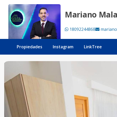
Villa en Primaveral II, Punta Cana: 3 Habitaciones, 2.5 Baños
Mariano Mal
18092244868
mariano
Propiedades
Instagram
LinkTree