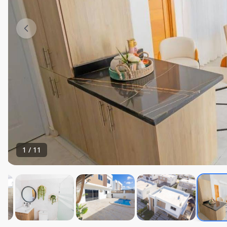
1
/
11