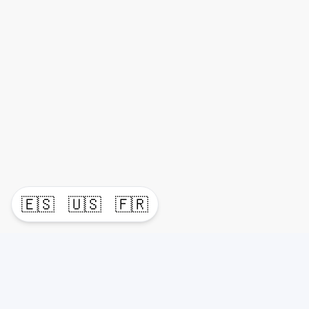
🇪🇸
🇺🇸
🇫🇷