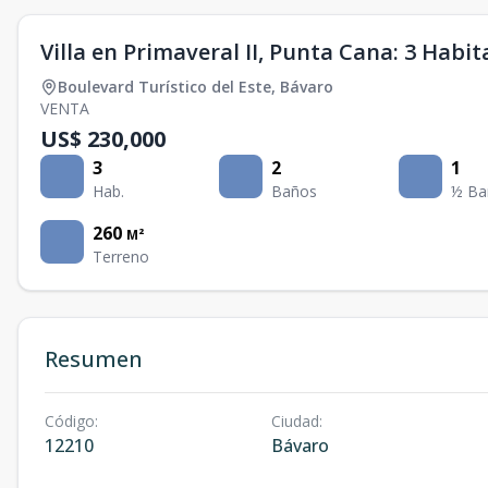
Villa en Primaveral II, Punta Cana: 3 Habit
Boulevard Turístico del Este
,
Bávaro
VENTA
US$ 230,000
3
2
1
Hab.
Baños
½ Ba
260
M²
Terreno
Resumen
Código
:
Ciudad
:
12210
Bávaro