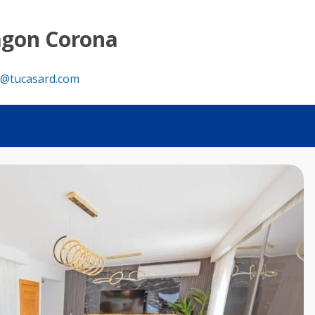
 y piscina privada - Tu Casa RD
agon Corona
@tucasard.com