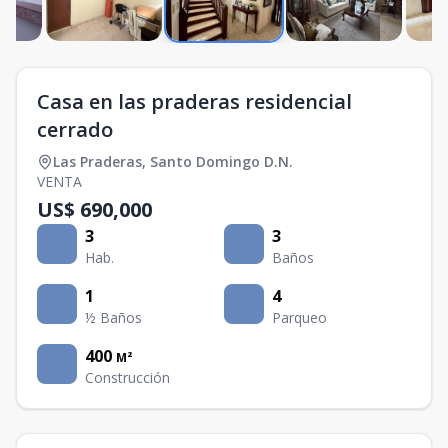
Casa en las praderas residencial
cerrado
Las Praderas
,
Santo Domingo D.N.
VENTA
US$ 690,000
3
3
Hab.
Baños
1
4
½ Baños
Parqueo
400
M²
Construcción