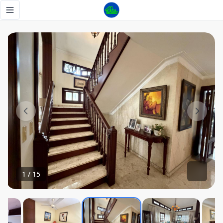
Casa en las praderas residencial cerrado - Tu Casa RD
Toggle navigation menu
1
/
15