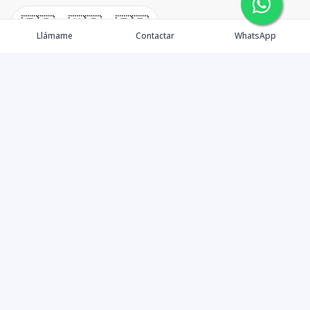
🇪🇸
🇺🇸
🇫🇷
Llámame
Contactar
WhatsApp
TuCasaRD es una empresa de gestión y asesoría en
bienes raíces en la Republica Dominicana, ubicada en la
Ciudad de Santo Domingo, D.N. Esta especializada en el
mercado inmobiliario de todo el país.
Contáctanos
8095626884
info@tucasard.com