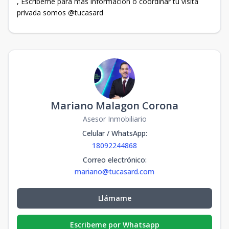
, Escríbeme para más información o coordinar tu visita
privada somos @tucasard
Mariano Malagon Corona
Asesor Inmobiliario
Celular / WhatsApp
:
18092244868
Correo electrónico
:
mariano@tucasard.com
Llámame
Escribeme por Whatsapp