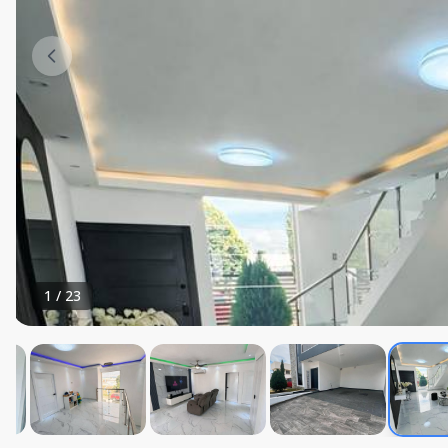
1
/
23