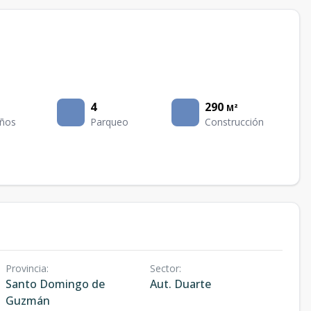
4
290
M²
ños
Parqueo
Construcción
Provincia
:
Sector
:
Santo Domingo de
Aut. Duarte
Guzmán