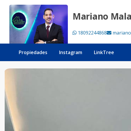
CASA DE LUJO EN RESIDENCIAL CERRADO - Tu Casa RD
Mariano Mal
18092244868
mariano
Propiedades
Instagram
LinkTree