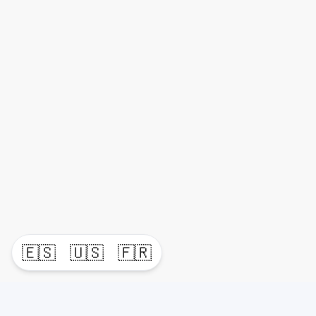
🇪🇸
🇺🇸
🇫🇷