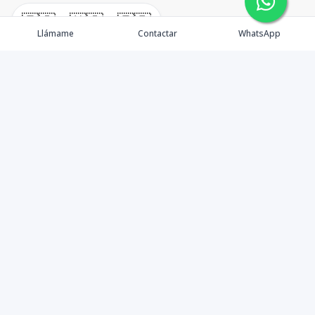
🇪🇸
🇺🇸
🇫🇷
Llámame
Contactar
WhatsApp
TuCasaRD es una empresa de gestión y asesoría en
bienes raíces en la Republica Dominicana, ubicada en la
Ciudad de Santo Domingo, D.N. Esta especializada en el
mercado inmobiliario de todo el país.
Contáctanos
8095626884
info@tucasard.com