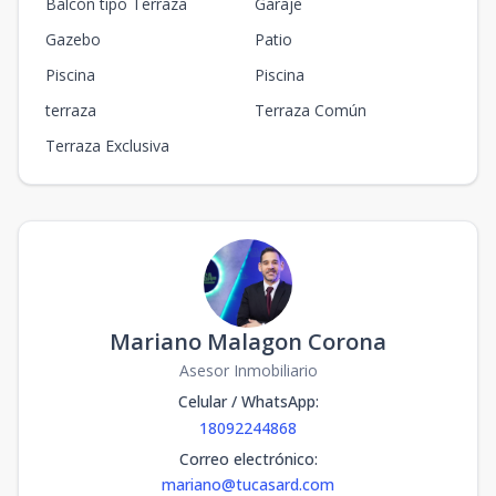
Balcón tipo Terraza
Garaje
Gazebo
Patio
Piscina
Piscina
terraza
Terraza Común
Terraza Exclusiva
Mariano Malagon Corona
Asesor Inmobiliario
Celular / WhatsApp
:
18092244868
Correo electrónico
:
mariano@tucasard.com