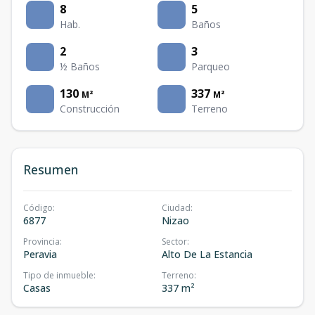
8
5
Hab.
Baños
2
3
½ Baños
Parqueo
130
337
M²
M²
Construcción
Terreno
Resumen
Código
:
Ciudad
:
6877
Nizao
Provincia
:
Sector
:
Peravia
Alto De La Estancia
Tipo de inmueble
:
Terreno
:
Casas
337 m²