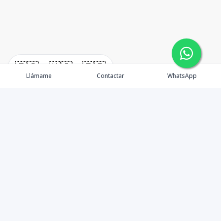
🇪🇸
🇺🇸
🇫🇷
Llámame
Contactar
WhatsApp
TuCasaRD es una empresa de gestión y asesoría en
bienes raíces en la Republica Dominicana, ubicada en la
Ciudad de Santo Domingo, D.N. Esta especializada en el
mercado inmobiliario de todo el país.