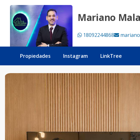
🏝️ CANA PEARL | Punta Cana Apartamento 1 habitacion en 
Mariano Mal
18092244868
mariano
Propiedades
Instagram
LinkTree