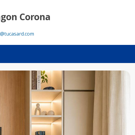
Venta - Tu Casa RD
agon Corona
@tucasard.com