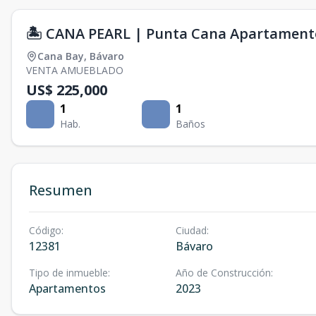
🏝️ CANA PEARL | Punta Cana Apartamento
Cana Bay
,
Bávaro
VENTA AMUEBLADO
US$ 225,000
1
1
Hab.
Baños
Resumen
Código
:
Ciudad
:
12381
Bávaro
Tipo de inmueble
:
Año de Construcción
:
Apartamentos
2023