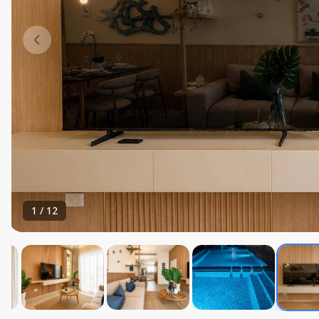
1
/
12