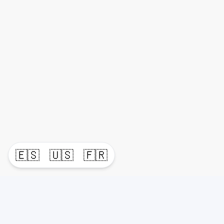
🇪🇸
🇺🇸
🇫🇷