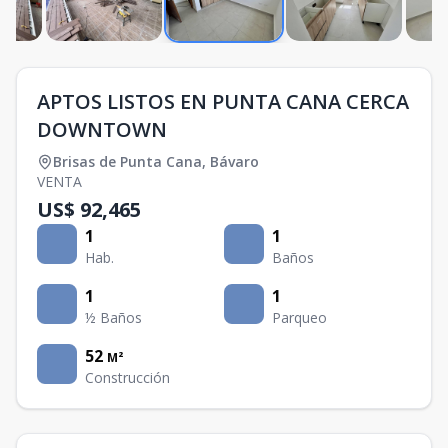
APTOS LISTOS EN PUNTA CANA CERCA
DOWNTOWN
Brisas de Punta Cana
,
Bávaro
VENTA
US$ 92,465
1
1
Hab.
Baños
1
1
½ Baños
Parqueo
52
M²
Construcción