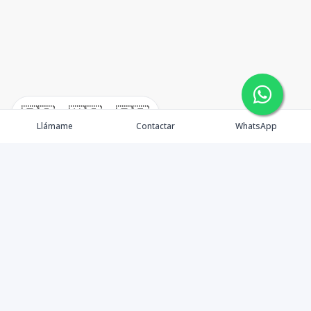
🇪🇸
🇺🇸
🇫🇷
Llámame
Contactar
WhatsApp
TuCasaRD es una empresa de gestión y asesoría en
bienes raíces en la Republica Dominicana, ubicada en la
Ciudad de Santo Domingo, D.N. Esta especializada en el
mercado inmobiliario de todo el país.