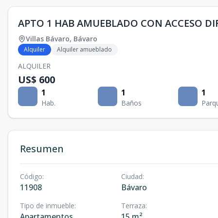
APTO 1 HAB AMUEBLADO CON ACCESO DIR
Villas Bávaro
,
Bávaro
Alquiler
Alquiler amueblado
ALQUILER
US$ 600
1
1
1
Hab.
Baños
Parq
Resumen
Código
:
Ciudad
:
11908
Bávaro
Tipo de inmueble
:
Terraza
:
Apartamentos
15 m²