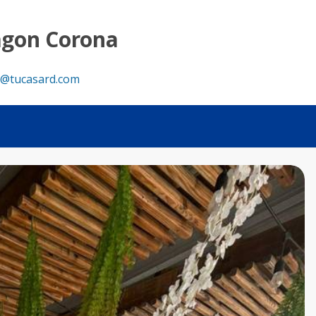
 - Tu Casa RD
agon Corona
@tucasard.com