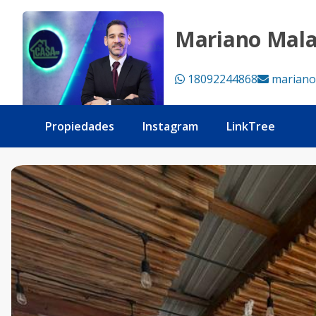
APTO 1 HAB AMUEBLADO CON ACCESO DIRECTO A LA PLAYA
Mariano Mal
18092244868
mariano
Propiedades
Instagram
LinkTree