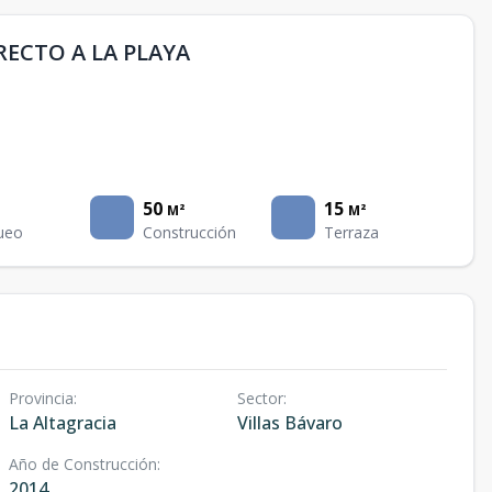
ECTO A LA PLAYA
50
15
M²
M²
ueo
Construcción
Terraza
Provincia
:
Sector
:
La Altagracia
Villas Bávaro
Año de Construcción
:
2014