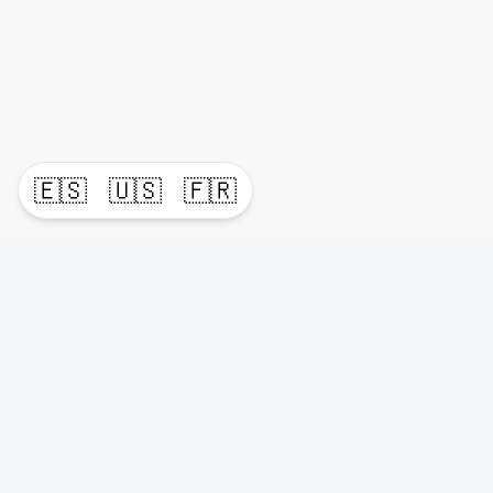
🇪🇸
🇺🇸
🇫🇷