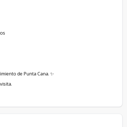
ios
cimiento de Punta Cana. ✨
isita.