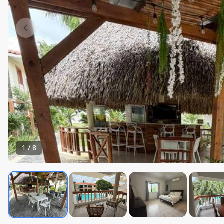
1
/
8