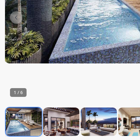
1
/
6