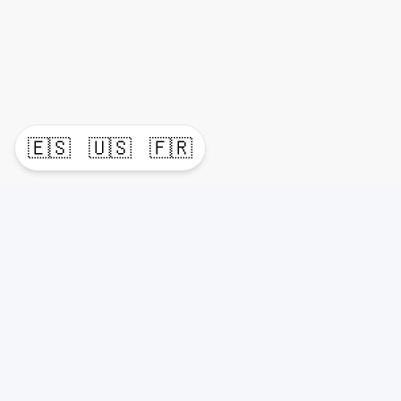
🇪🇸
🇺🇸
🇫🇷