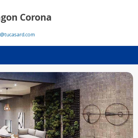
agon Corona
@tucasard.com