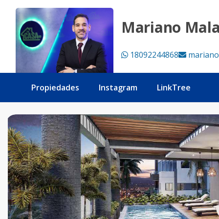
Apartamentos de 1 y 2 habitaciones, Naco - Tu Casa RD
Mariano Mal
18092244868
mariano
Propiedades
Instagram
LinkTree