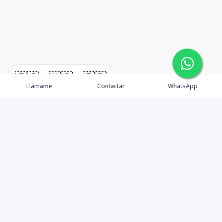
🇪🇸
🇺🇸
🇫🇷
Llámame
Contactar
WhatsApp
TuCasaRD es una empresa de gestión y asesoría en
bienes raíces en la Republica Dominicana, ubicada en la
Ciudad de Santo Domingo, D.N. Esta especializada en el
mercado inmobiliario de todo el país.