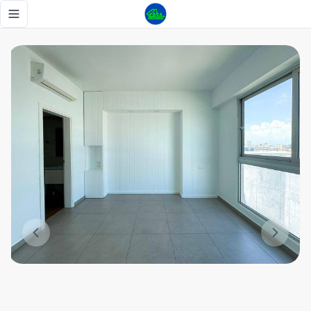
Apartamenton1 Habitacion en serrslles enntorre de lujo - 
Toggle navigation menu