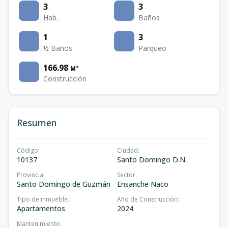
3
3
Hab.
Baños
1
3
½ Baños
Parqueo
166.98
M²
Construcción
Resumen
Código
:
Ciudad
:
10137
Santo Domingo D.N.
Provincia
:
Sector
:
Santo Domingo de Guzmán
Ensanche Naco
Tipo de inmueble
:
Año de Construcción
:
Apartamentos
2024
Mantenimiento
: