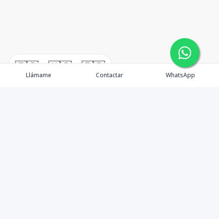
🇪🇸
🇺🇸
🇫🇷
Llámame
Contactar
WhatsApp
TuCasaRD es una empresa de gestión y asesoría en
bienes raíces en la Republica Dominicana, ubicada en la
Ciudad de Santo Domingo, D.N. Esta especializada en el
mercado inmobiliario de todo el país.