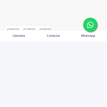
🇪🇸
🇺🇸
🇫🇷
Llámame
Contactar
WhatsApp
TuCasaRD es una empresa de gestión y asesoría en
bienes raíces en la Republica Dominicana, ubicada en la
Ciudad de Santo Domingo, D.N. Esta especializada en el
mercado inmobiliario de todo el país.