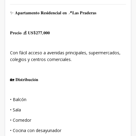
✨ 𝐀𝐩𝐚𝐫𝐭𝐚𝐦𝐞𝐧𝐭𝐨 𝐑𝐞𝐬𝐢𝐝𝐞𝐧𝐜𝐢𝐚𝐥 𝐞𝐧 📍𝐋𝐚𝐬 𝐏𝐫𝐚𝐝𝐞𝐫𝐚𝐬
𝐏𝐫𝐞𝐜𝐢𝐨 💰 𝐔𝐒$𝟐𝟕𝟕,𝟎𝟎𝟎
Con fácil acceso a avenidas principales, supermercados,
colegios y centros comerciales.
🏡 𝐃𝐢𝐬𝐭𝐫𝐢𝐛𝐮𝐜𝐢𝐨́𝐧
• Balcón
• Sala
• Comedor
• Cocina con desayunador