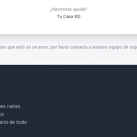
¿Necesitas ayuda?
Tu Casa RD
rees que esto es un error, por favor contacta a nuestro equipo de sop
es raíces
to
ario de todo