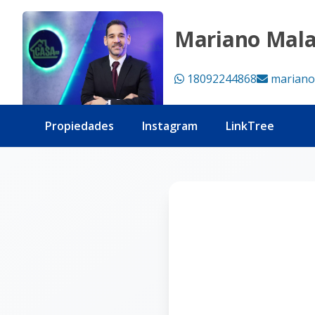
Página no encontrada - Tu Casa RD
Mariano Mal
18092244868
mariano
Propiedades
Instagram
LinkTree