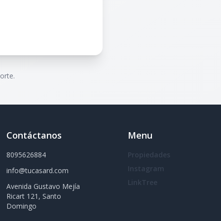
orte.
Contáctanos
Menu
8095626884
Propiedades
Instagram
info@tucasard.com
LinkTree
Avenida Gustavo Mejía
Ricart 121, Santo
Domingo