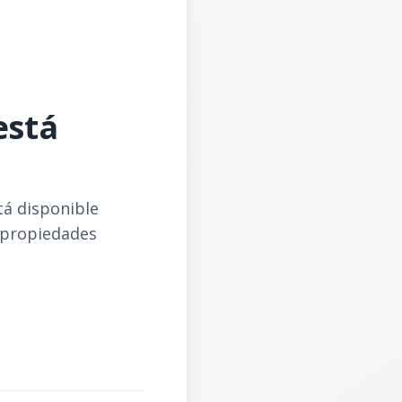
está
tá disponible
 propiedades