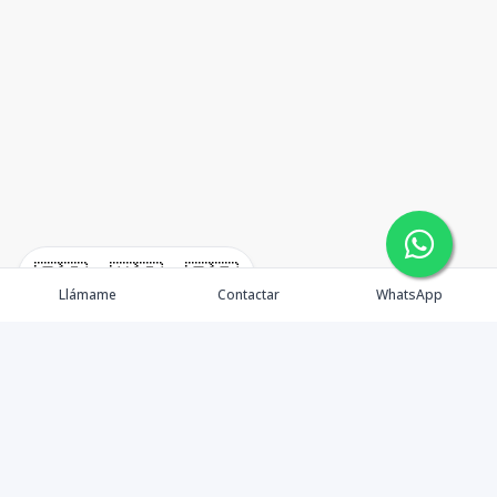
🇪🇸
🇺🇸
🇫🇷
Llámame
Contactar
WhatsApp
TuCasaRD es una empresa de gestión y asesoría en