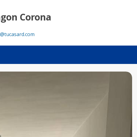
agon Corona
@tucasard.com