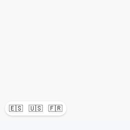
🇪🇸
🇺🇸
🇫🇷