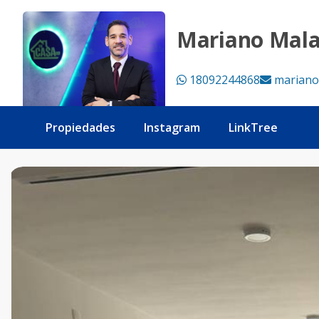
Apartamento Listo - Tu Casa RD
Mariano Mal
18092244868
mariano
Propiedades
Instagram
LinkTree