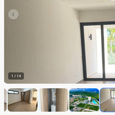
1
/
14