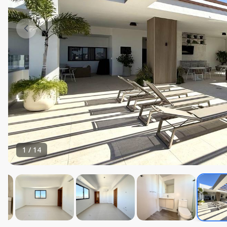
1
/
14