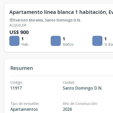
Apartamento línea blanca 1 habitación, E
Evaristo Morales
,
Santo Domingo D.N.
ALQUILER
US$ 900
1
1
1
Hab.
Baños
½ Ba
Resumen
Código
:
Ciudad
:
11917
Santo Domingo D.N.
Tipo de inmueble
:
Año de Construcción
:
Apartamentos
2026