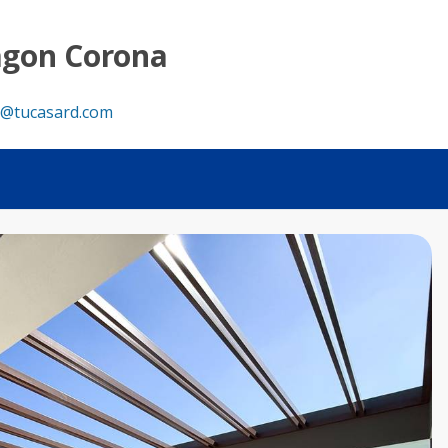
Tu Casa RD
agon Corona
@tucasard.com