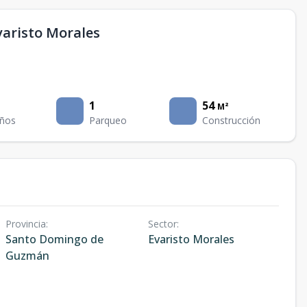
varisto Morales
1
54
M²
ños
Parqueo
Construcción
Provincia
:
Sector
:
Santo Domingo de
Evaristo Morales
Guzmán