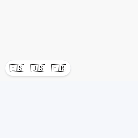
🇪🇸
🇺🇸
🇫🇷