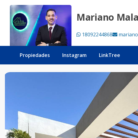
Apartamento línea blanca 1 habitación, Evaristo Morales - 
Mariano Mal
18092244868
mariano
Propiedades
Instagram
LinkTree