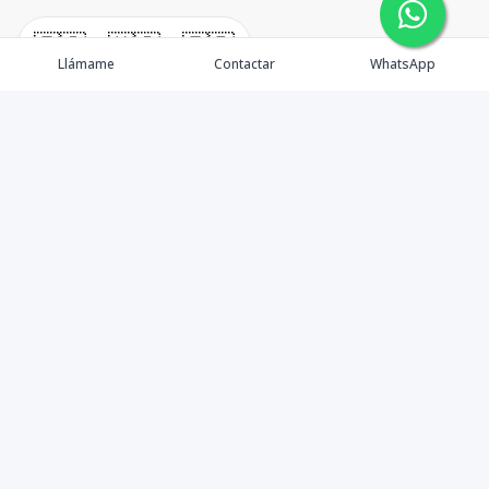
🇪🇸
🇺🇸
🇫🇷
Llámame
Contactar
WhatsApp
TuCasaRD es una empresa de gestión y asesoría en
bienes raíces en la Republica Dominicana, ubicada en la
Ciudad de Santo Domingo, D.N. Esta especializada en el
mercado inmobiliario de todo el país.
Contáctanos
8095626884
info@tucasard.com