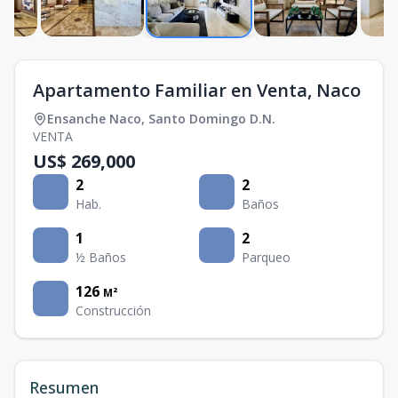
Apartamento Familiar en Venta, Naco
Ensanche Naco
,
Santo Domingo D.N.
VENTA
US$ 269,000
2
2
Hab.
Baños
1
2
½ Baños
Parqueo
126
M²
Construcción
Resumen