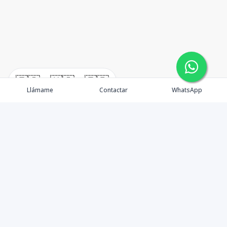
🇪🇸
🇺🇸
🇫🇷
Llámame
Contactar
WhatsApp
TuCasaRD es una empresa de gestión y asesoría en
bienes raíces en la Republica Dominicana, ubicada en la
Ciudad de Santo Domingo, D.N. Esta especializada en el
mercado inmobiliario de todo el país.