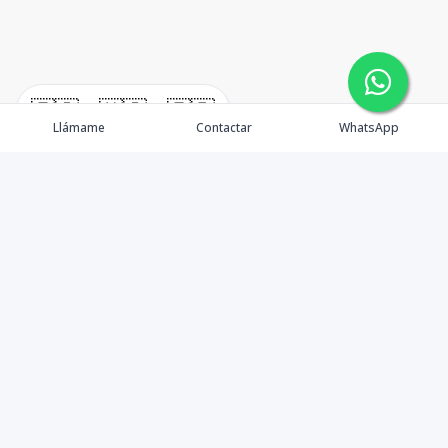
🇪🇸
🇺🇸
🇫🇷
Llámame
Contactar
WhatsApp
TuCasaRD es una empresa de gestión y asesoría en
bienes raíces en la Republica Dominicana, ubicada en la
Ciudad de Santo Domingo, D.N. Esta especializada en el
mercado inmobiliario de todo el país.
Contáctanos