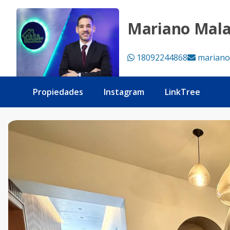
Apartamento en Venta Evaristo Morales - Tu Casa RD
Mariano Mal
18092244868
mariano
Propiedades
Instagram
LinkTree