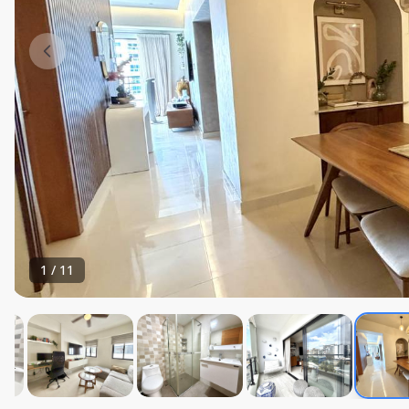
1
/
11