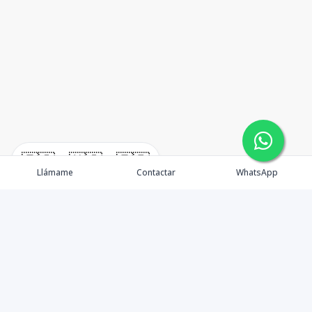
🇪🇸
🇺🇸
🇫🇷
Llámame
Contactar
WhatsApp
TuCasaRD es una empresa de gestión y asesoría en