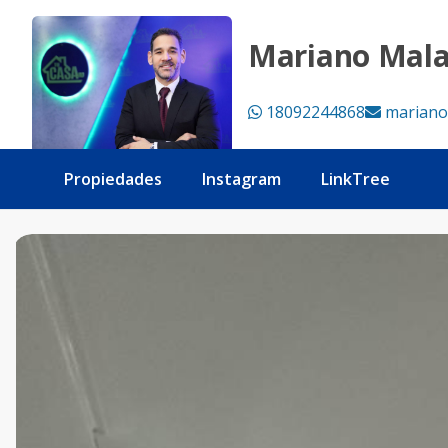
Apartamento en venta en la Jacobo Majluta - Tu Casa RD
Mariano Mal
18092244868
mariano
Propiedades
Instagram
LinkTree