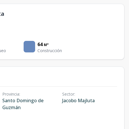
ta
64
M²
ueo
Construcción
Provincia
:
Sector
:
Santo Domingo de
Jacobo Majluta
Guzmán