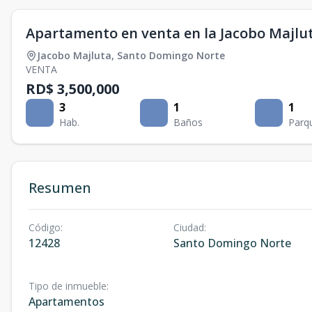
Apartamento en venta en la Jacobo Majlu
Jacobo Majluta
,
Santo Domingo Norte
VENTA
RD$ 3,500,000
3
1
1
Hab.
Baños
Parq
Resumen
Código
:
Ciudad
:
12428
Santo Domingo Norte
Tipo de inmueble
:
Apartamentos