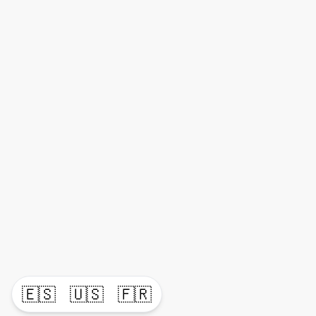
🇪🇸
🇺🇸
🇫🇷