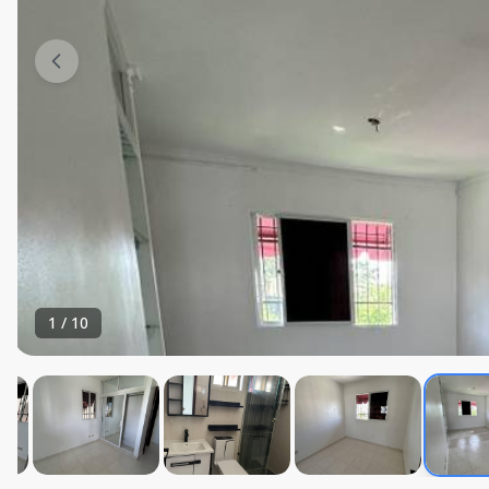
1
/
10