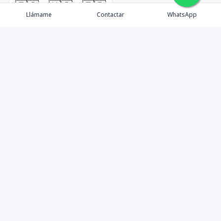
🇪🇸
🇺🇸
🇫🇷
Llámame
Contactar
WhatsApp
TuCasaRD es una empresa de gestión y asesoría en
bienes raíces en la Republica Dominicana, ubicada en la
Ciudad de Santo Domingo, D.N. Esta especializada en el
mercado inmobiliario de todo el país.
Contáctanos
8095626884
info@tucasard.com
Avenida Gustavo Mejía Ricart 121, Santo Domingo