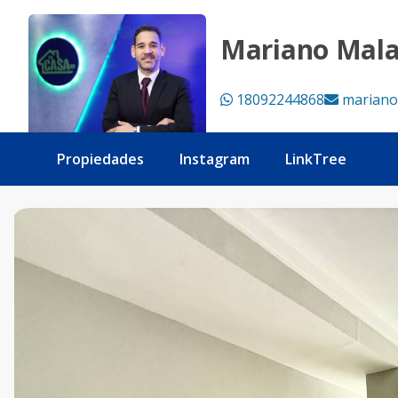
Apartamento en venta de 2 habitaciones, Avenida Independ
Mariano Mal
18092244868
mariano
Propiedades
Instagram
LinkTree