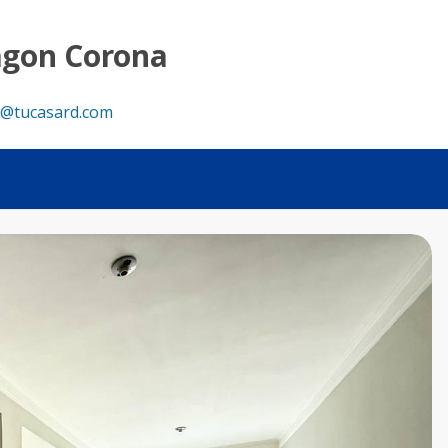
encia - Tu Casa RD
agon Corona
@tucasard.com