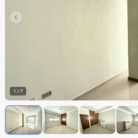
1
/
7