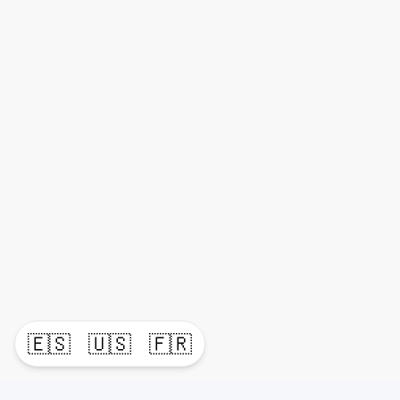
🇪🇸
🇺🇸
🇫🇷