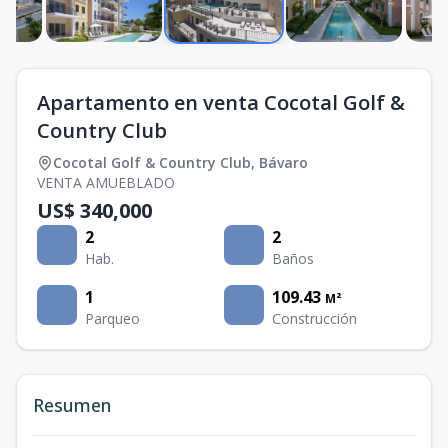
Apartamento en venta Cocotal Golf &
Country Club
Cocotal Golf & Country Club
,
Bávaro
VENTA AMUEBLADO
US$ 340,000
2
2
Hab.
Baños
1
109.43
M²
Parqueo
Construcción
Resumen