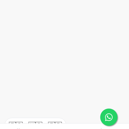
🇪🇸
🇺🇸
🇫🇷