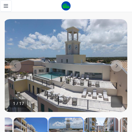
Apartamento en venta Cocotal Golf & Country Club - Tu Ca
Toggle navigation menu
1
/
17