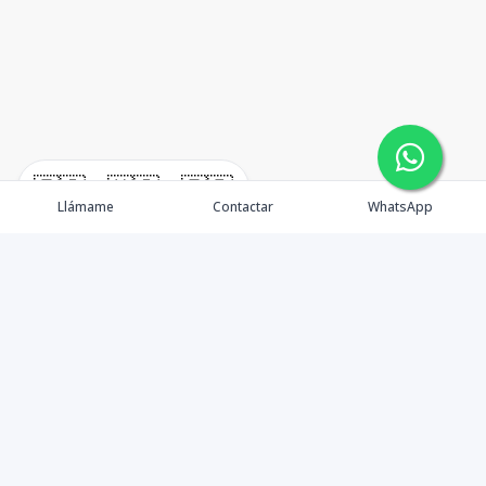
🇪🇸
🇺🇸
🇫🇷
Llámame
Contactar
WhatsApp
TuCasaRD es una empresa de gestión y asesoría en
bienes raíces en la Republica Dominicana, ubicada en la
Ciudad de Santo Domingo, D.N. Esta especializada en el
mercado inmobiliario de todo el país.