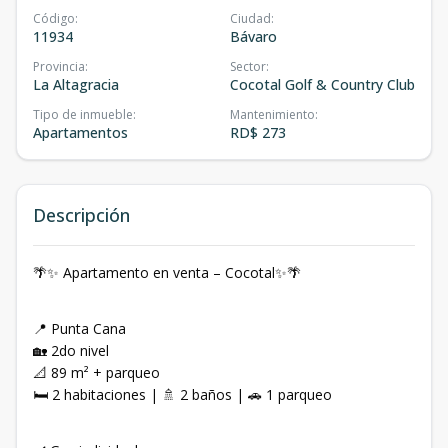
Código
:
Ciudad
:
11934
Bávaro
Provincia
:
Sector
:
La Altagracia
Cocotal Golf & Country Club
Tipo de inmueble
:
Mantenimiento
:
Apartamentos
RD$ 273
Descripción
🌴✨ Apartamento en venta – Cocotal✨🌴
📍 Punta Cana
🏡 2do nivel
📐 89 m² + parqueo
🛏️ 2 habitaciones | 🚿 2 baños | 🚗 1 parqueo