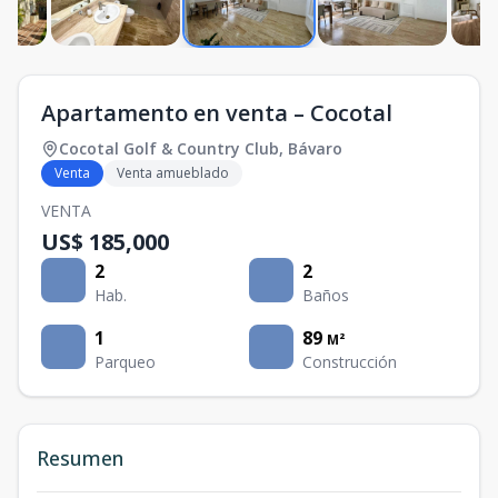
Apartamento en venta – Cocotal
Cocotal Golf & Country Club
,
Bávaro
Venta
Venta amueblado
VENTA
US$ 185,000
2
2
Hab.
Baños
1
89
M²
Parqueo
Construcción
Resumen