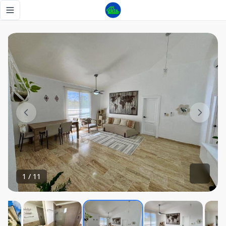
Apartamento en venta – Cocotal - Tu Casa RD
Toggle navigation menu
1
/
11