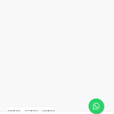
🇪🇸
🇺🇸
🇫🇷