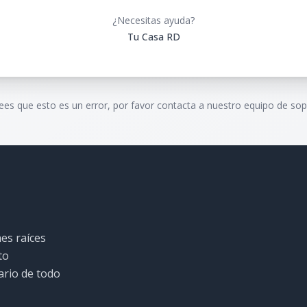
¿Necesitas ayuda?
Tu Casa RD
rees que esto es un error, por favor contacta a nuestro equipo de sop
es raíces
to
ario de todo