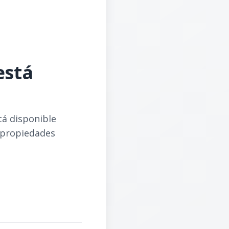
está
tá disponible
 propiedades