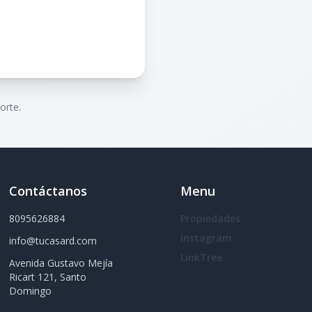
orte.
Contáctanos
Menu
8095626884
Propiedades
Instagram
info@tucasard.com
LinkTree
Avenida Gustavo Mejía
Ricart 121, Santo
Domingo