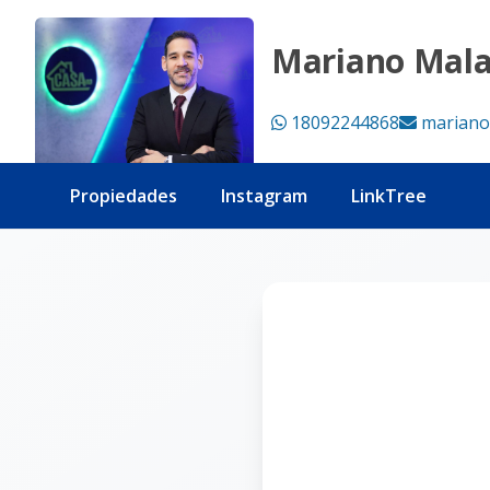
Página no encontrada - Tu Casa RD
Mariano Mal
18092244868
mariano
Propiedades
Instagram
LinkTree