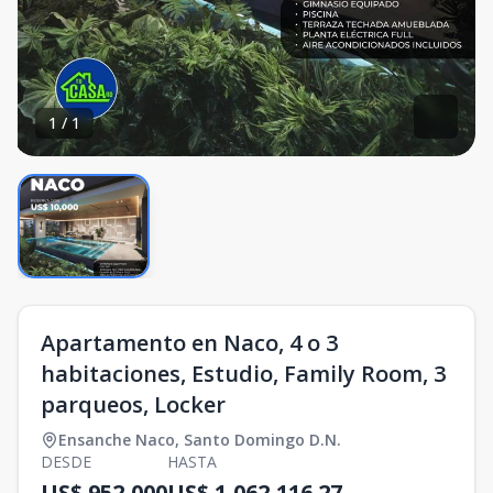
1
/
1
Apartamento en Naco, 4 o 3
habitaciones, Estudio, Family Room, 3
parqueos, Locker
Ensanche Naco
,
Santo Domingo D.N.
DESDE
HASTA
US$ 952,000
US$ 1,062,116.27