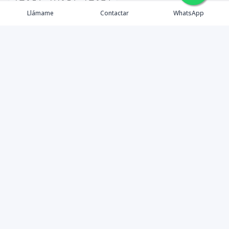
🇪🇸
🇺🇸
🇫🇷
Llámame
Contactar
WhatsApp
TuCasaRD es una empresa de gestión y asesoría en
bienes raíces en la Republica Dominicana, ubicada en la
Ciudad de Santo Domingo, D.N. Esta especializada en el
mercado inmobiliario de todo el país.
Contáctanos
8095626884
info@tucasard.com
Avenida Gustavo Mejía Ricart 121, Santo Domingo