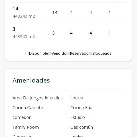
14
14
4
4
1
3
4
4
3
340
m2
3
3
4
4
1
3
4
4
3
340
m2
Disponible
Vendido
Reservado
Bloqueada
Amenidades
Area De Juegos Infantiles
cocina
Cocina Caliente
Cocina Fría
comedor
Estudio
Family Room
Gas común
Gimnasio
Lobby