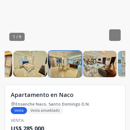
1
/
9
Apartamento en Naco
Ensanche Naco
,
Santo Domingo D.N.
Venta
Venta amueblado
VENTA
US$ 285,000