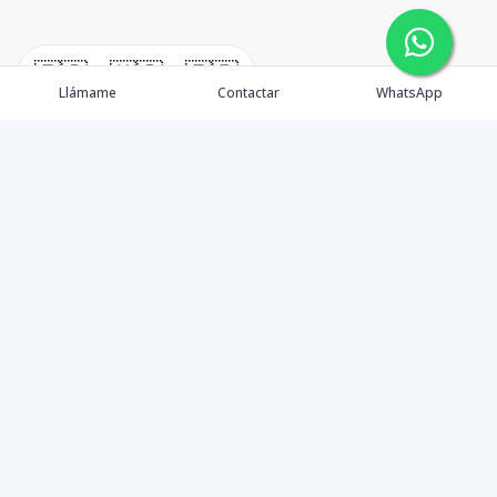
🇪🇸
🇺🇸
🇫🇷
Llámame
Contactar
WhatsApp
TuCasaRD es una empresa de gestión y asesoría en
bienes raíces en la Republica Dominicana, ubicada en la
Ciudad de Santo Domingo, D.N. Esta especializada en el
mercado inmobiliario de todo el país.
Contáctanos
8095626884