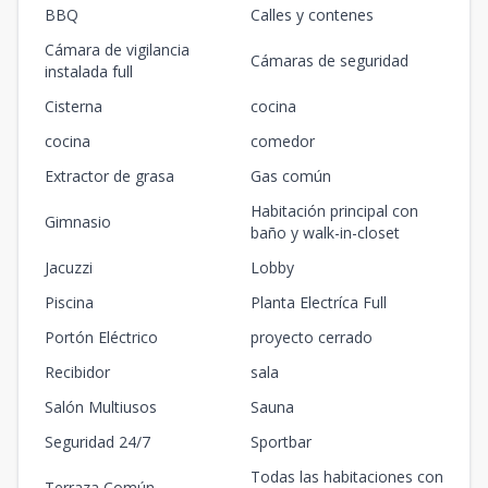
BBQ
Calles y contenes
Cámara de vigilancia
Cámaras de seguridad
instalada full
Cisterna
cocina
cocina
comedor
Extractor de grasa
Gas común
Habitación principal con
Gimnasio
baño y walk-in-closet
Jacuzzi
Lobby
Piscina
Planta Electríca Full
Portón Eléctrico
proyecto cerrado
Recibidor
sala
Salón Multiusos
Sauna
Seguridad 24/7
Sportbar
Todas las habitaciones con
Terraza Común