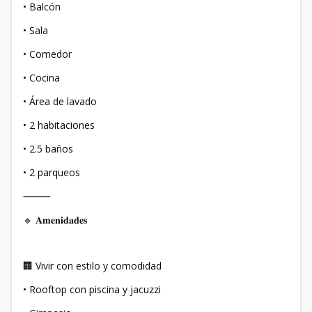
• Balcón
• Sala
• Comedor
• Cocina
• Área de lavado
• 2 habitaciones
• 2.5 baños
• 2 parqueos
⸻
🔹 𝐀𝐦𝐞𝐧𝐢𝐝𝐚𝐝𝐞𝐬
🏢 Vivir con estilo y comodidad
• Rooftop con piscina y jacuzzi