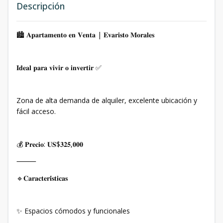
Descripción
🏙️ 𝐀𝐩𝐚𝐫𝐭𝐚𝐦𝐞𝐧𝐭𝐨 𝐞𝐧 𝐕𝐞𝐧𝐭𝐚 | 𝐄𝐯𝐚𝐫𝐢𝐬𝐭𝐨 𝐌𝐨𝐫𝐚𝐥𝐞𝐬
𝐈𝐝𝐞𝐚𝐥 𝐩𝐚𝐫𝐚 𝐯𝐢𝐯𝐢𝐫 𝐨 𝐢𝐧𝐯𝐞𝐫𝐭𝐢𝐫 ✅
Zona de alta demanda de alquiler, excelente ubicación y
fácil acceso.
💰 𝐏𝐫𝐞𝐜𝐢𝐨: 𝐔𝐒$𝟑𝟐𝟓,𝟎𝟎𝟎
⸻
🔹𝐂𝐚𝐫𝐚𝐜𝐭𝐞𝐫𝐢́𝐬𝐭𝐢𝐜𝐚𝐬
✨ Espacios cómodos y funcionales