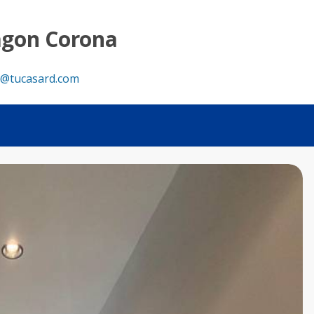
itaciones - Tu Casa RD
agon Corona
@tucasard.com