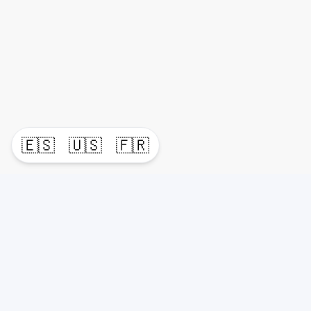
🇪🇸
🇺🇸
🇫🇷