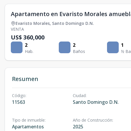
Apartamento en Evaristo Morales amuebla
Evaristo Morales
,
Santo Domingo D.N.
VENTA
US$ 360,000
2
2
1
Hab.
Baños
½ Ba
Resumen
Código
:
Ciudad
:
11563
Santo Domingo D.N.
Tipo de inmueble
:
Año de Construcción
:
Apartamentos
2025