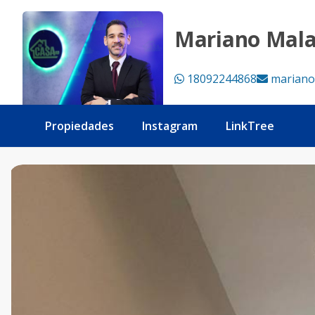
Apartamento en Evaristo Morales amueblado, piscina, 2 hab
Mariano Mal
18092244868
mariano
Propiedades
Instagram
LinkTree