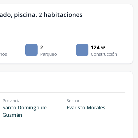
do, piscina, 2 habitaciones
2
124
M²
ños
Parqueo
Construcción
Provincia
:
Sector
:
Santo Domingo de
Evaristo Morales
Guzmán