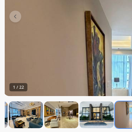
1
/
22