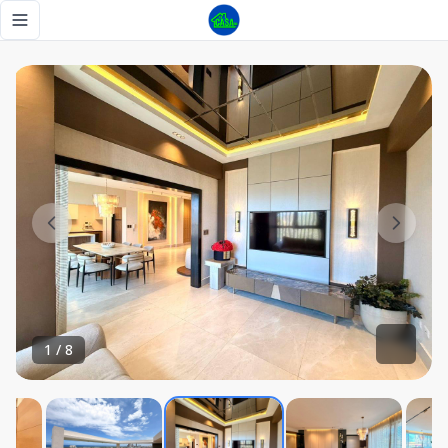
Apartamento en Bella vista 235.84 mts - Tu Casa RD
Toggle navigation menu
1
/
8