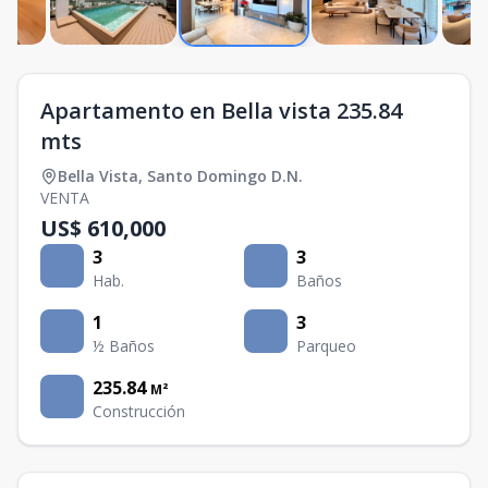
Apartamento en Bella vista 235.84
mts
Bella Vista
,
Santo Domingo D.N.
VENTA
US$ 610,000
3
3
Hab.
Baños
1
3
½ Baños
Parqueo
235.84
M²
Construcción