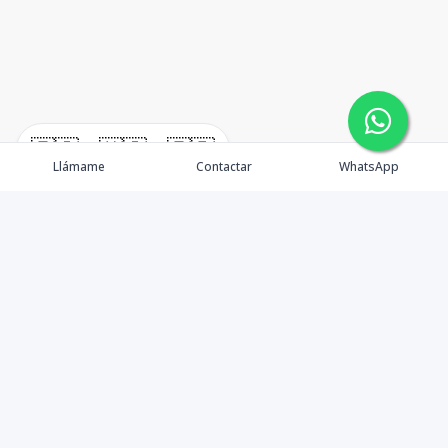
🇪🇸
🇺🇸
🇫🇷
Llámame
Contactar
WhatsApp
TuCasaRD es una empresa de gestión y asesoría en
bienes raíces en la Republica Dominicana, ubicada en la
Ciudad de Santo Domingo, D.N. Esta especializada en el
mercado inmobiliario de todo el país.