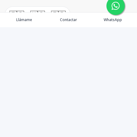
🇪🇸
🇺🇸
🇫🇷
Llámame
Contactar
WhatsApp
TuCasaRD es una empresa de gestión y asesoría en
bienes raíces en la Republica Dominicana, ubicada en la
Ciudad de Santo Domingo, D.N. Esta especializada en el
mercado inmobiliario de todo el país.
Contáctanos
8095626884