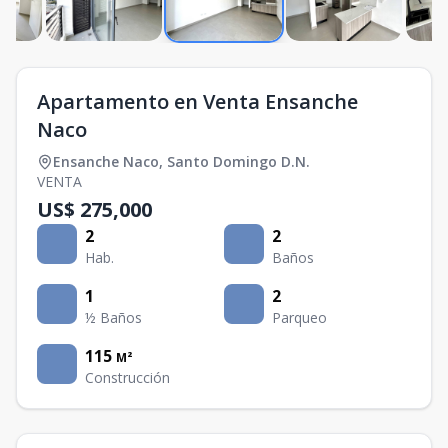
Apartamento en Venta Ensanche
Naco
Ensanche Naco
,
Santo Domingo D.N.
VENTA
US$ 275,000
2
2
Hab.
Baños
1
2
½ Baños
Parqueo
115
M²
Construcción