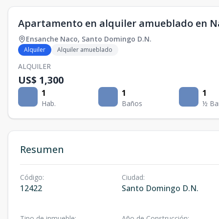
Apartamento en alquiler amueblado en Na
Ensanche Naco
,
Santo Domingo D.N.
Alquiler
Alquiler amueblado
ALQUILER
US$ 1,300
1
1
1
Hab.
Baños
½ Ba
Resumen
Código
:
Ciudad
:
12422
Santo Domingo D.N.
Tipo de inmueble
:
Año de Construcción
: