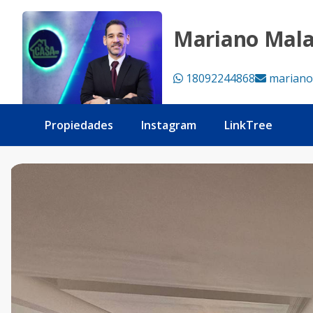
Apartamento en alquiler amueblado en Naco 1 habitacion -
Mariano Mal
18092244868
mariano
Propiedades
Instagram
LinkTree