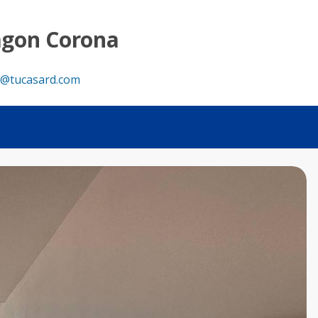
 Tu Casa RD
agon Corona
@tucasard.com