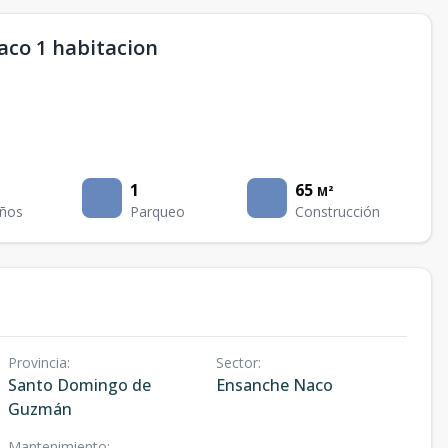
co 1 habitacion
1
65
M²
ños
Parqueo
Construcción
Provincia
:
Sector
:
Santo Domingo de
Ensanche Naco
Guzmán
Mantenimiento
: