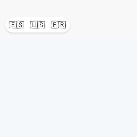
🇪🇸
🇺🇸
🇫🇷