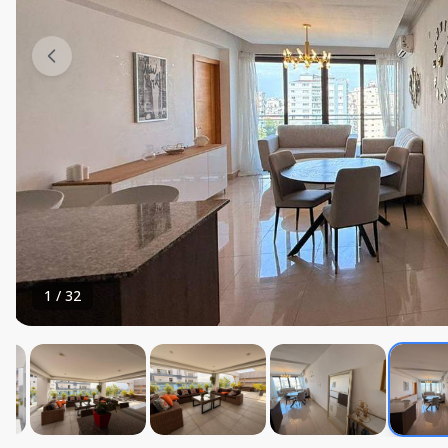
1
/
32