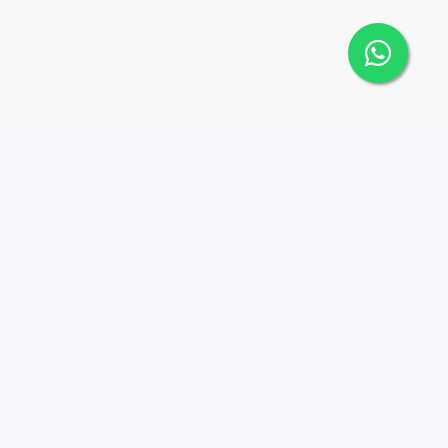
Contáctanos
Menu
8095626884
Propiedades