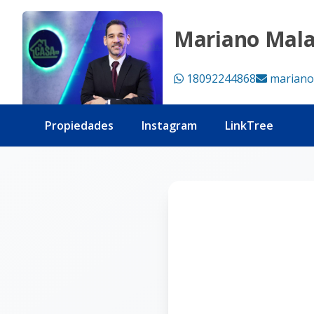
Página no encontrada - Tu Casa RD
Mariano Mal
18092244868
mariano
Propiedades
Instagram
LinkTree