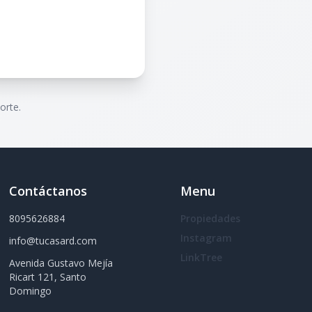
orte.
Contáctanos
Menu
8095626884
Propiedades
Instagram
info@tucasard.com
LinkTree
Avenida Gustavo Mejía
Ricart 121, Santo
Domingo