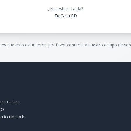
¿Necesitas ayuda?
Tu Casa RD
rees que esto es un error, por favor contacta a nuestro equipo de sop
es raíces
to
ario de todo