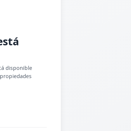
está
tá disponible
 propiedades