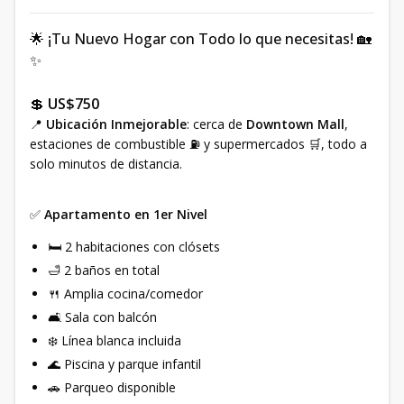
🌟 ¡Tu Nuevo Hogar con Todo lo que necesitas! 🏡
✨
💲
US$750
📍
Ubicación Inmejorable
: cerca de
Downtown Mall
,
estaciones de combustible ⛽ y supermercados 🛒, todo a
solo minutos de distancia.
✅
Apartamento en 1er Nivel
🛏️ 2 habitaciones con clósets
🛁 2 baños en total
🍴 Amplia cocina/comedor
🛋️ Sala con balcón
❄️ Línea blanca incluida
🌊 Piscina y parque infantil
🚗 Parqueo disponible