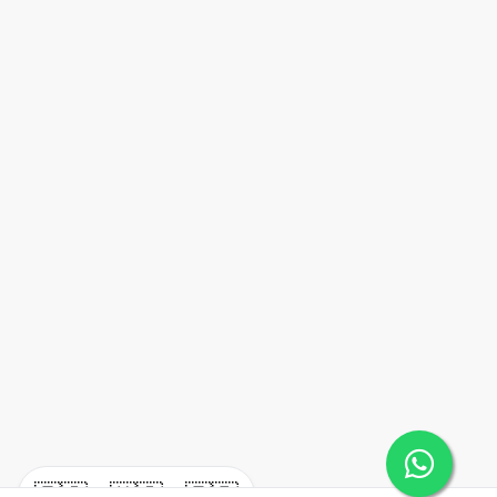
🇪🇸
🇺🇸
🇫🇷