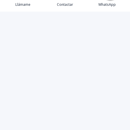
Llámame
Contactar
WhatsApp
TuCasaRD es una empresa de gestión y asesoría en
bienes raíces en la Republica Dominicana, ubicada en la
Ciudad de Santo Domingo, D.N. Esta especializada en el
mercado inmobiliario de todo el país.
Contáctanos
8095626884
info@tucasard.com
Avenida Gustavo Mejía Ricart 121, Santo Domingo