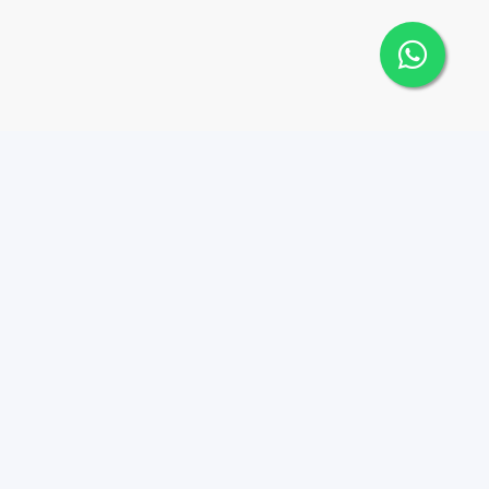
Contáctanos
Menu
8095626884
Propiedades