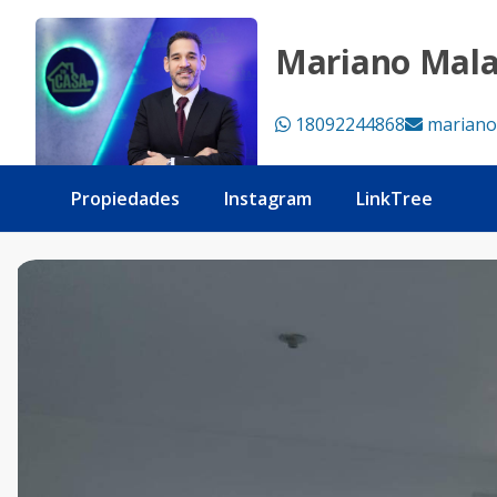
Apartamento de oportunidad en punta cana - Tu Casa RD
Mariano Mal
18092244868
mariano
Propiedades
Instagram
LinkTree