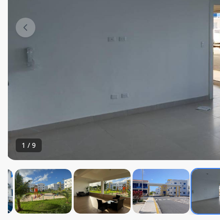
1
/
9