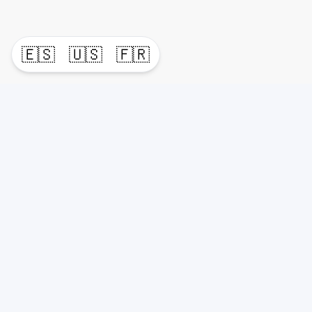
🇪🇸
🇺🇸
🇫🇷