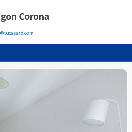
 Tu Casa RD
agon Corona
@tucasard.com