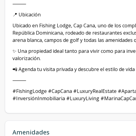
⸻
📍 Ubicación
Ubicado en Fishing Lodge, Cap Cana, uno de los comple
República Dominicana, rodeado de restaurantes exclusi
arena blanca, campos de golf y todas las amenidades 
✨ Una propiedad ideal tanto para vivir como para inve
valorización.
📲 Agenda tu visita privada y descubre el estilo de vid
⸻
#FishingLodge #CapCana #LuxuryRealEstate #Apart
#InversiónInmobiliaria #LuxuryLiving #MarinaCapCa
Amenidades