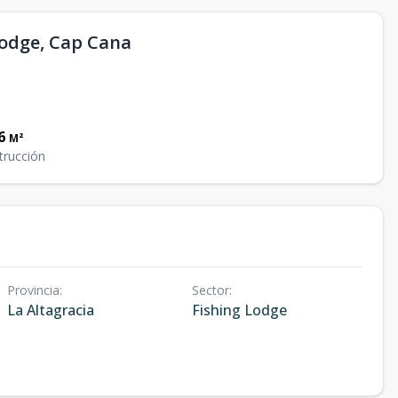
Lodge, Cap Cana
6
M²
trucción
Provincia
:
Sector
:
La Altagracia
Fishing Lodge