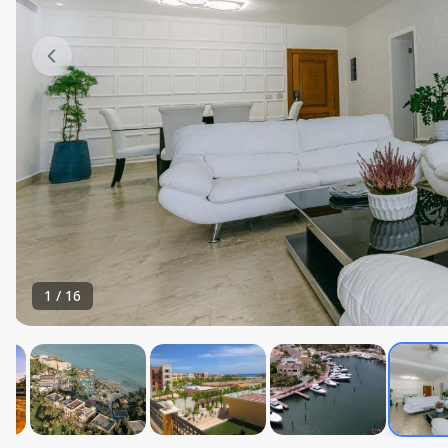
1
/
16