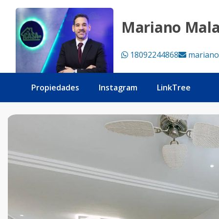
Apartamento de Lujo en Venta | Fishing Lodge, Cap Cana -
Mariano Mal
18092244868
mariano
Propiedades
Instagram
LinkTree