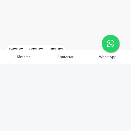
🇪🇸
🇺🇸
🇫🇷
Llámame
Contactar
WhatsApp
TuCasaRD es una empresa de gestión y asesoría en
bienes raíces en la Republica Dominicana, ubicada en la
Ciudad de Santo Domingo, D.N. Esta especializada en el