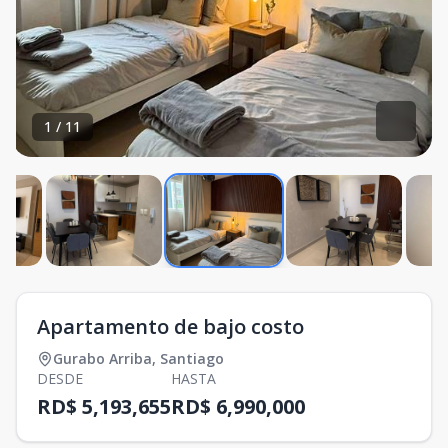
1
/
11
Apartamento de bajo costo
Gurabo Arriba
,
Santiago
DESDE
HASTA
RD$ 5,193,655
RD$ 6,990,000