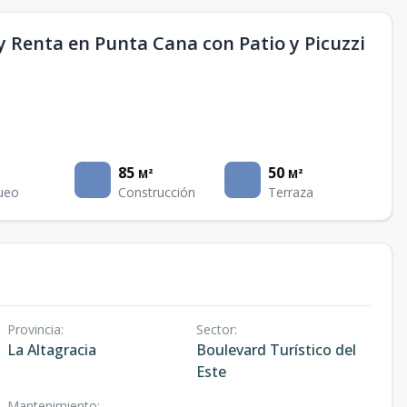
 Renta en Punta Cana con Patio y Picuzzi
85
50
M²
M²
ueo
Construcción
Terraza
Provincia
:
Sector
:
La Altagracia
Boulevard Turístico del
Este
Mantenimiento
: