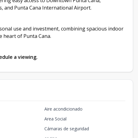
ffering easy access to Downtown Punta Cana,
, and Punta Cana International Airport.
ersonal use and investment, combining spacious indoor
he heart of Punta Cana.
edule a viewing.
Aire acondicionado
Area Social
Cámaras de seguridad