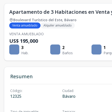
Apartamento de 3 Habitaciones en Venta y
Boulevard Turístico del Este
,
Bávaro
Venta amueblado
Alquiler amueblado
VENTA AMUEBLADO
US$ 195,000
3
2
1
Hab.
Baños
Parq
Resumen
Código
:
Ciudad
:
12325
Bávaro
Tipo de inmueble
:
Terraza
: