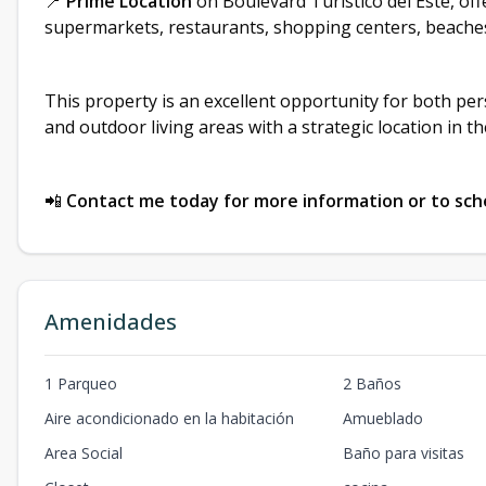
📍
Prime Location
on Boulevard Turístico del Este, o
supermarkets, restaurants, shopping centers, beaches
This property is an excellent opportunity for both p
and outdoor living areas with a strategic location in t
📲
Contact me today for more information or to sch
Amenidades
1 Parqueo
2 Baños
Aire acondicionado en la habitación
Amueblado
Area Social
Baño para visitas