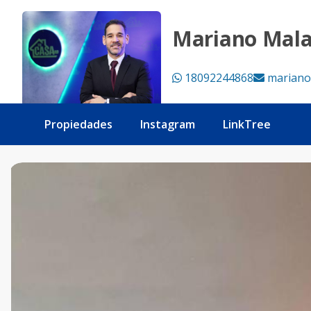
Apartamento de 3 Habitaciones en Venta y Renta en Punta C
Mariano Mal
18092244868
mariano
Propiedades
Instagram
LinkTree