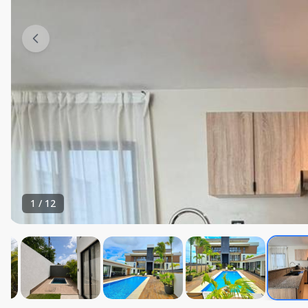
1
/
12