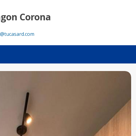
ana con Patio y Picuzzi - Tu Casa RD
agon Corona
@tucasard.com