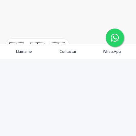
🇪🇸
🇺🇸
🇫🇷
Llámame
Contactar
WhatsApp
TuCasaRD es una empresa de gestión y asesoría en
bienes raíces en la Republica Dominicana, ubicada en la
Ciudad de Santo Domingo, D.N. Esta especializada en el
mercado inmobiliario de todo el país.