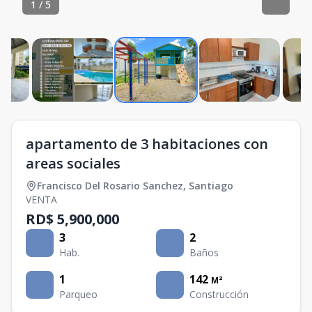
1
/
5
apartamento de 3 habitaciones con
areas sociales
Francisco Del Rosario Sanchez
,
Santiago
VENTA
RD$ 5,900,000
3
2
Hab.
Baños
1
142
M²
Parqueo
Construcción