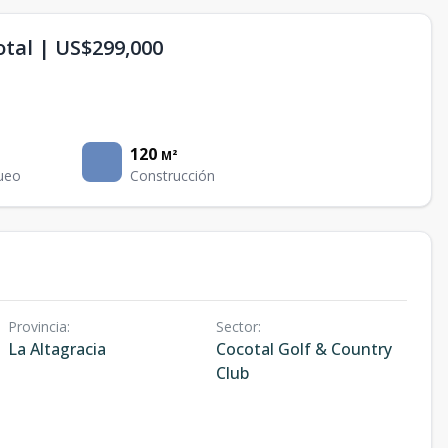
tal | US$299,000
120
M²
ueo
Construcción
Provincia
:
Sector
:
La Altagracia
Cocotal Golf & Country
Club