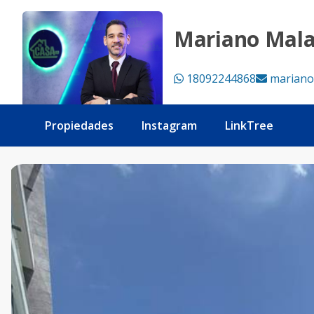
🏡 Apartamento de 2 Habitaciones en Cocotal | US$299,000
Mariano Mal
18092244868
mariano
Propiedades
Instagram
LinkTree