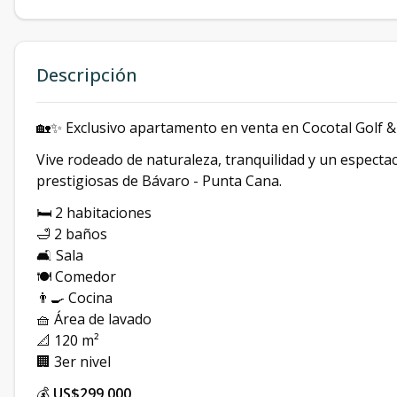
Descripción
🏡✨ Exclusivo apartamento en venta en Cocotal Golf 
Vive rodeado de naturaleza, tranquilidad y un espect
prestigiosas de Bávaro - Punta Cana.
🛏️ 2 habitaciones
🛁 2 baños
🛋️ Sala
🍽️ Comedor
👨‍🍳 Cocina
🧺 Área de lavado
📐 120 m²
🏢 3er nivel
💰
US$299,000