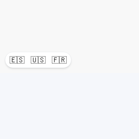
🇪🇸
🇺🇸
🇫🇷