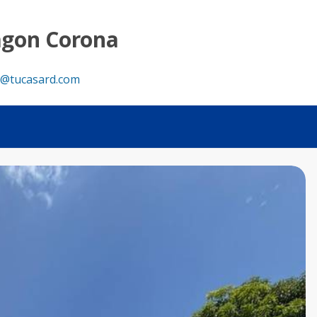
 - Tu Casa RD
agon Corona
@tucasard.com