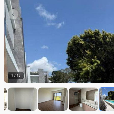
1
/
13