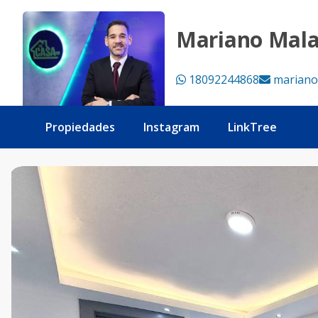
Apartamento de 2 habitaciones, Avenida Independencia - T
Mariano Mal
18092244868
mariano
Propiedades
Instagram
LinkTree