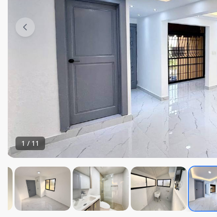
1
/
11