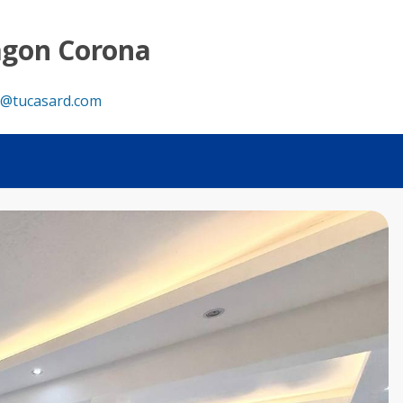
u Casa RD
agon Corona
@tucasard.com